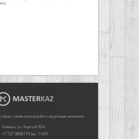
ану.
 связи с нами используйте следующие контакты.
Алматы. ул. Торетай 92А
+7 727 3836119 (вн. 1147)