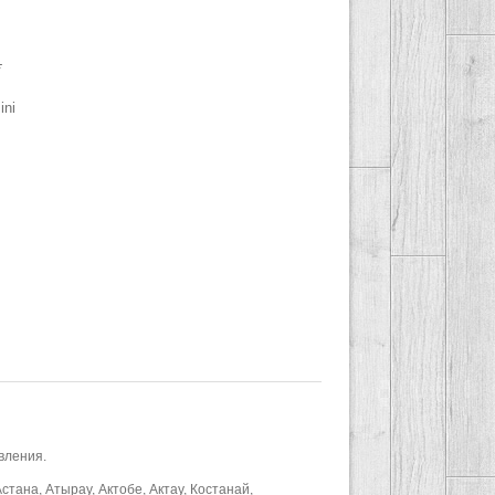
.
ini
вления.
стана, Атырау, Актобе, Актау, Костанай,