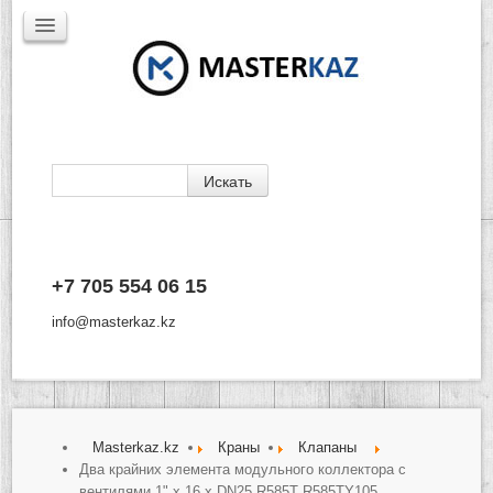
Каталог
+7 705 554 06 15
Доставка
Производители
info@masterkaz.kz
О Компании
Контакты
Masterkaz.kz
Краны
Клапаны
Два крайних элемента модульного коллектора с
вентилями 1" x 16 x DN25 R585T R585TY105