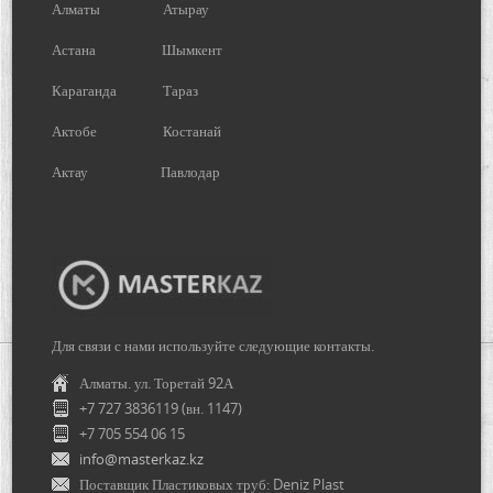
Алматы
Атырау
Астана
Шымкент
Караганда
Тараз
Актобе
Костанай
Актау
Павлодар
Для связи с нами используйте следующие контакты.
Алматы. ул. Торетай 92А
+7 727 3836119 (вн. 1147)
+7 705 554 06 15
info@masterkaz.kz
Поставщик Пластиковых труб: Deniz Plast