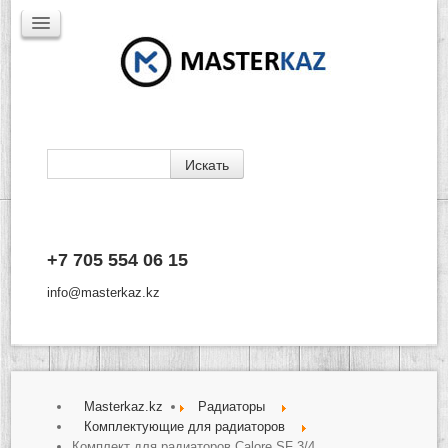
Каталог
+7 705 554 06 15
Доставка
Производители
info@masterkaz.kz
О Компании
Контакты
Masterkaz.kz
Радиаторы
Комплектующие для радиаторов
Комплект для радиаторов Calore SF 3/4