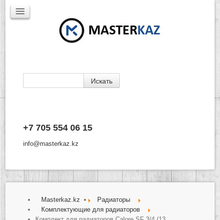
Каталог
+7 705 554 06 15
Доставка
Производители
info@masterkaz.kz
О Компании
Контакты
Masterkaz.kz
Радиаторы
Комплектующие для радиаторов
Комплект для радиаторов Calore SF 3/4 (13