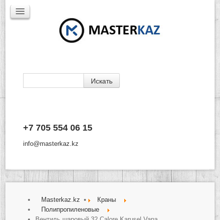
Каталог
+7 705 554 06 15
Доставка
Производители
info@masterkaz.kz
О Компании
Контакты
Masterkaz.kz
Краны
Полипропиленовые
Вентиль шаровый 32 Calore Karusel Vana