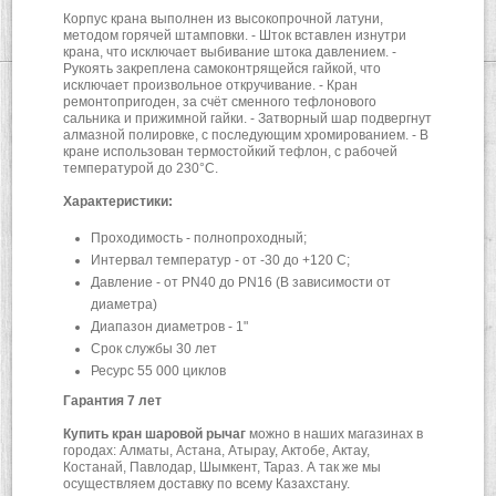
Корпус крана выполнен из высокопрочной латуни,
методом горячей штамповки. - Шток вставлен изнутри
крана, что исключает выбивание штока давлением. -
Рукоять закреплена самоконтрящейся гайкой, что
исключает произвольное откручивание. - Кран
ремонтопригоден, за счёт сменного тефлонового
сальника и прижимной гайки. - Затворный шар подвергнут
алмазной полировке, с последующим хромированием. - В
кране использован термостойкий тефлон, с рабочей
температурой до 230°С.
Характеристики:
Проходимость - полнопроходный;
Интервал температур - от -30 до +120 С;
Давление - от PN40 до PN16 (В зависимости от
диаметра)
Диапазон диаметров - 1"
Срок службы 30 лет
Ресурс 55 000 циклов
Гарантия 7 лет
Купить кран шаровой рычаг
можно в наших магазинах в
городах: Алматы, Астана, Атырау, Актобе, Актау,
Костанай, Павлодар, Шымкент, Тараз. А так же мы
осуществляем доставку по всему Казахстану.