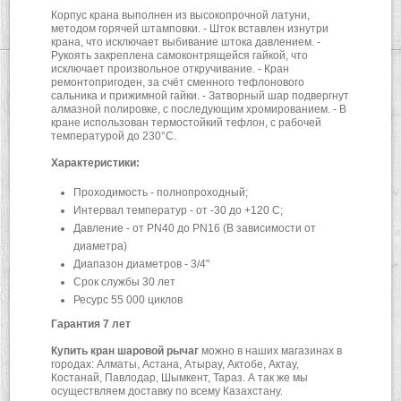
Корпус крана выполнен из высокопрочной латуни,
методом горячей штамповки. - Шток вставлен изнутри
крана, что исключает выбивание штока давлением. -
Рукоять закреплена самоконтрящейся гайкой, что
исключает произвольное откручивание. - Кран
ремонтопригоден, за счёт сменного тефлонового
сальника и прижимной гайки. - Затворный шар подвергнут
алмазной полировке, с последующим хромированием. - В
кране использован термостойкий тефлон, с рабочей
температурой до 230°С.
Характеристики:
Проходимость - полнопроходный;
Интервал температур - от -30 до +120 С;
Давление - от PN40 до PN16 (В зависимости от
диаметра)
Диапазон диаметров - 3/4"
Срок службы 30 лет
Ресурс 55 000 циклов
Гарантия 7 лет
Купить кран шаровой рычаг
можно в наших магазинах в
городах: Алматы, Астана, Атырау, Актобе, Актау,
Костанай, Павлодар, Шымкент, Тараз. А так же мы
осуществляем доставку по всему Казахстану.