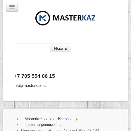
Каталог
+7 705 554 06 15
Доставка
Производители
info@masterkaz.kz
О Компании
Контакты
Masterkaz.kz
Насосы
Циркуляционные
Циркуляционный насос Ocean CP32/8G-180