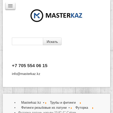
Каталог
+7 705 554 06 15
Доставка
Производители
info@masterkaz.kz
О Компании
Контакты
Masterkaz.kz
Трубы и фитинги
Фитинги резьбовые из латуни
Футорка
Футорка латунь нар-вн 11/4"-1" Calore