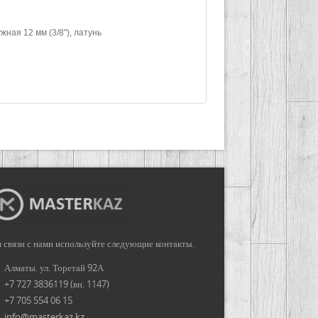
жная 12 мм (3/8"), латунь
 связи с нами используйте следующие контакты.
Алматы. ул. Торетай 92А
+7 727 3836119 (вн. 1147)
+7 705 554 06 15
info@masterkaz.kz