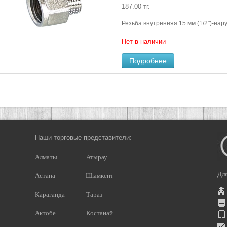
187.00 тг.
Резьба внутренняя 15 мм (1/2")-нару
Нет в наличии
Подробнее
Наши торговые представители:
Алматы
Атырау
Для
Астана
Шымкент
Караганда
Тараз
Актобе
Костанай