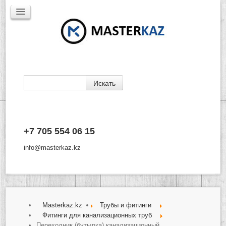
Каталог
+7 705 554 06 15
Доставка
Производители
info@masterkaz.kz
О Компании
Контакты
Masterkaz.kz
Трубы и фитинги
Фитинги для канализационных труб
Переходник (бутылка) канализационный